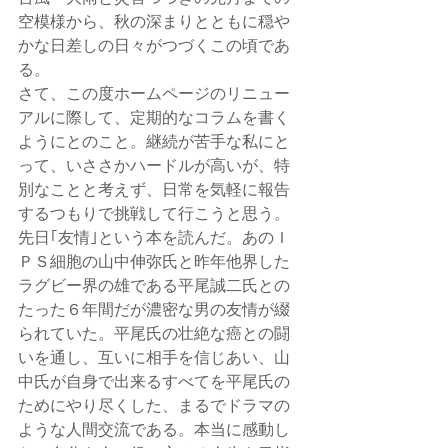
空模様から、秋の深まりとともに穏や
かな日差しの日々がつづくこの頃であ
る。
さて、この度ホームページのリニュー
アルに際して、定期的なコラムを書く
ようにとのこと。継続が苦手な私にと
って、いささかハードルが高いが、特
別なことと考えず、日常を気軽に報告
するつもりで挑戦して行こうと思う。
先日｢友情｣という本を読んだ。あのＩ
ＰＳ細胞の山中伸弥氏と昨年他界した
ラグビー界の雄である平尾誠二氏との
たった６年間だが濃密な男の友情が綴
られていた。平尾氏の壮絶な癌との闘
いを通し、互いに相手を信じあい、山
中氏が自身で出来るすべてを平尾氏の
ためにやり尽くした、まるでドラマの
ような人間交流である。本当に感動し