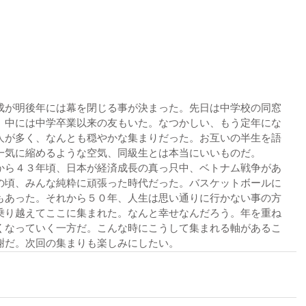
成が明後年には幕を閉じる事が決まった。先日は中学校の同窓
、中には中学卒業以来の友もいた。なつかしい、もう定年にな
人が多く、なんとも穏やかな集まりだった。お互いの半生を語
一気に縮めるような空気、同級生とは本当にいいものだ。
から４３年頃、日本が経済成長の真っ只中、ベトナム戦争があ
の頃、みんな純粋に頑張った時代だった。バスケットボールに
もあった。それから５０年、人生は思い通りに行かない事の方
乗り越えてここに集まれた。なんと幸せなんだろう。年を重ね
くなっていく一方だ。こんな時にこうして集まれる軸があるこ
謝だ。次回の集まりも楽しみにしたい。