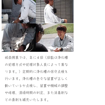
​城南興業では、年に４回（回数は浄化槽
の処理方式や処理対象人員によって異な
ります。）定期的に浄化槽の保守点検を
行います。浄化槽の色々な装置が正しく
動いているか点検し、装置や機械の調整
や修理、清掃時期の判定、また消毒剤な
どの薬剤を補充いたします。