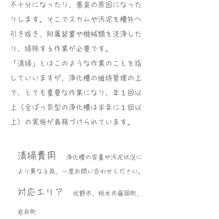
不十分になったり、悪臭の原因になった
りします。そこでスカムや汚泥を槽外へ
引き抜き、附属装置や機械類を洗浄した
り、掃除する作業が必要です。
「清掃」とはこのような作業のことを指
していいますが、浄化槽の維持管理の上
で、とても重要な作業になり、年１回以
上（全ばっ気型の浄化槽は半年に１回以
上）の実施が義務づけられています。
​清掃費用
浄化槽の容量や汚泥状況に
より異なる為、一度お問い合​わせください。
対応エリア
​佐野市、栃木市藤岡町
​、
岩舟町