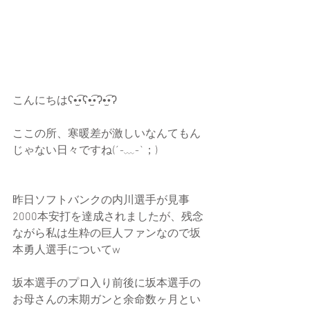
こんにちはʕ•̫͡•ʕ•̫͡•ʔ•̫͡•ʔ
ここの所、寒暖差が激しいなんてもん
じゃない日々ですね(´-﹏-`；)
昨日ソフトバンクの内川選手が見事
2000本安打を達成されましたが、残念
ながら私は生粋の巨人ファンなので坂
本勇人選手についてw
坂本選手のプロ入り前後に坂本選手の
お母さんの末期ガンと余命数ヶ月とい