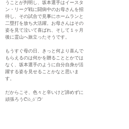
うことが判明し、坂本選手はイースタ
ン・リーグ戦に闘病中のお母さんを招
待し、その試合で見事にホームランと
二塁打を放ち大活躍。お母さんはその
姿を見て泣いて喜ばれ、そして１ヶ月
後に霊山へ旅立ったそうです。
もうすぐ母の日、きっと何より喜んで
もらえるのは何かを贈ることとかでは
なく、坂本選手のように自分自身が活
躍する姿を見せることかなと思いま
す。
だからこそ、色々と辛いけど諦めずに
頑張ろうᕦ(ò_óˇ)ᕤ“